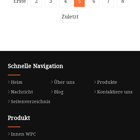
Erste
2
3
4
5
6
7
8
„Abdeckung“, die zusätzlichen Schutz vor
Witterungseinflüssen und Alltagsleben biet
Zuletzt
Schnelle Navigation
Heim
Über uns
Produkte
Nachricht
Blog
Kontaktiere uns
Seitenverzeichnis
Produkt
Innen WPC