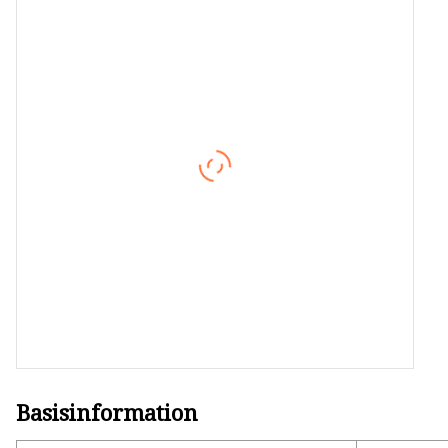
PE-WPC-Rohr für den
Außenbereich
PE-WPC-Zaun für den
Außenbereich
Basisinformation