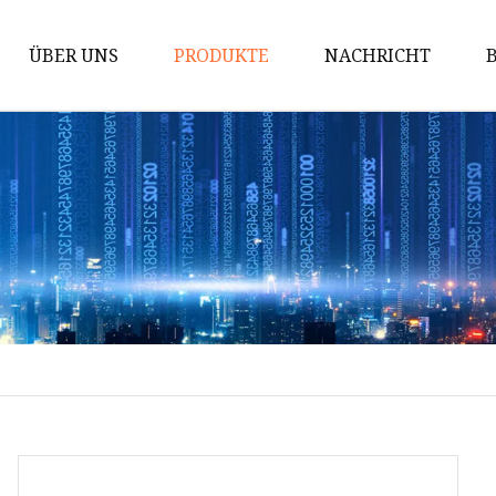
ÜBER UNS
PRODUKTE
NACHRICHT
Innen WPC
WPC-Wandpaneel
WPC-Deckenrohr
WPC-Rohr
UV-Wandtafel
PE WPC für den Außenbereich
PE-WPC-Bodenbelag für den
Außenbereich
PE-WPC-Wandpaneel für den
Außenbereich