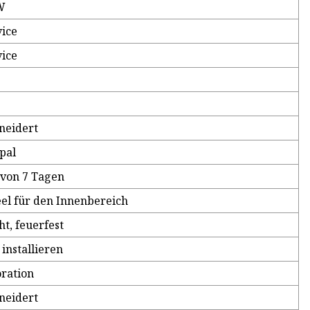
W
vice
vice
neidert
ypal
 von 7 Tagen
l für den Innenbereich
t, feuerfest
 installieren
ration
neidert