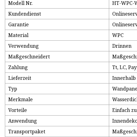
Modell Nr.
HT-WPC-
Kundendienst
Onlineser
Garantie
Onlineser
Material
WPC
Verwendung
Drinnen
Maßgeschneidert
Maßgesch
Zahlung
Tt, LC, Pa
Lieferzeit
Innerhalb
Typ
Wandpanee
Merkmale
Wasserdich
Vorteile
Einfach zu
Anwendung
Innendeko
Transportpaket
Maßgesch