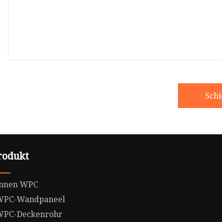
Sch
rodukt
Innen WPC
WPC-Wandpaneel
WPC-Deckenrohr