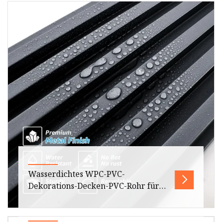
Verbundwerkstoff
Verpackung und
Der YiCen-Zaun besteht aus einer Mischung
aus recycelten Naturfasern (Holzpulver),
wiederverwendetem Kunststoffmaterial
Wasserdichtes WPC-PVC-
Dekorations-Decken-PVC-Rohr für
den Innenbereich