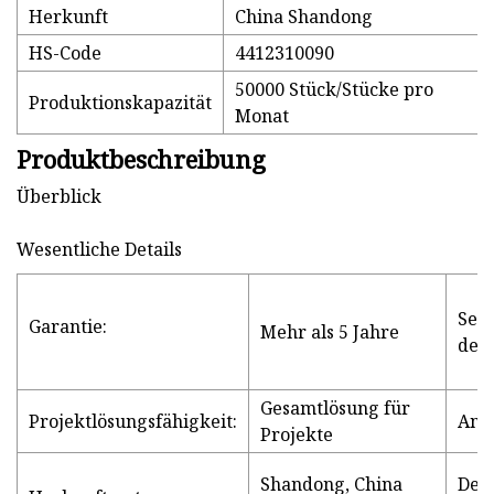
Herkunft
China Shandong
HS-Code
4412310090
50000 Stück/Stücke pro
Produktionskapazität
Monat
Produktbeschreibung
Überblick
Wesentliche Details
Serv
Garantie:
Mehr als 5 Jahre
dem
Gesamtlösung für
Projektlösungsfähigkeit:
Anw
Projekte
Shandong, China
Desi