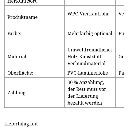
Herkunftsort:
WPC-Vierkantrohr
Ver
Produktname
Farbe:
Mehrfarbig optional
Funk
Umweltfreundliches
Material:
Holz-Kunststoff-
Grö
Verbundmaterial
Oberfläche:
PVC-Laminierfolie
Pake
30 % Anzahlung,
der Rest muss vor
Zahlung:
der Lieferung
bezahlt werden
Lieferfähigkeit