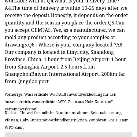
workable with us.Q4.What is your delivery time?
A4.The time of delivery is within 10-25 days after we
receive the deposit.Honestly, it depends on the order
quantity and the season you place the order.Q5.Can
you accept OEM?A5. Yes, as a manufacturer, we can
mold any product according to your samples or
drawings.Q6 : Where is your company located ?A6 :
Our company is located in Linyi city, Shandong
Province, China. 1 hour from Beijing Airport. 1 hour
from Shanghai Airport. 2.5 hours from
GuangzhouBaiyun International Airport. 200km far
from Qingdao port.
Vorherige: Wasserdichte WPC-Außenwandverkleidung für den
Außenbereich, wasserdichter WPC-Zaun aus Holz-Kunststoff-
Verbundwerkstoff
Nächste: Umweltfreundliche Aluminiumrahmen-Seitenabdeckung,
Pfosten, Holz-Kunststoff-Verbundkonstruktion, Zaunbrett, Preis, Zaun,
WPC-Zaun