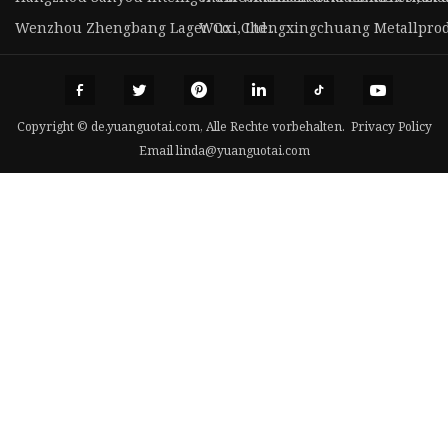
Wenzhou Zhengbang Lager Co ., Ltd .
Wuxi Chengxingchuang Metallprodu
Copyright © de.yuanguotai.com, Alle Rechte vorbehalten.
Privacy Policy
Email
linda@yuanguotai.com