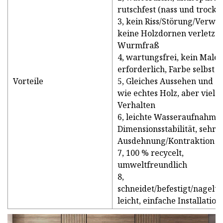
rutschfest (nass und trocke
3, kein Riss/Störung/Verwe
keine Holzdornen verletzen
Wurmfraß
4, wartungsfrei, kein Male
erforderlich, Farbe selbst 
Vorteile
5, Gleiches Aussehen und G
wie echtes Holz, aber viel 
Verhalten
6, leichte Wasseraufnahme,
Dimensionsstabilität, sehr 
Ausdehnung/Kontraktion
7, 100 % recycelt,
umweltfreundlich
8,
schneidet/befestigt/nagelt/
leicht, einfache Installation