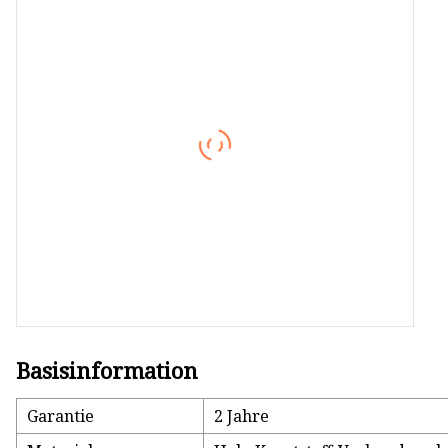
PE-WPC-Rohr für den
Außenbereich
PE-WPC-Zaun für den
Außenbereich
Basisinformation
Garantie
2 Jahre