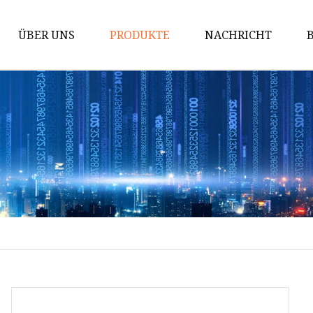
ÜBER UNS
PRODUKTE
NACHRICHT
Innen WPC
WPC-Wandpaneel
WPC-Deckenrohr
WPC-Rohr
UV-Wandtafel
PE WPC für den Außenbereich
PE-WPC-Bodenbelag für den
Außenbereich
PE-WPC-Wandpaneel für den
Außenbereich