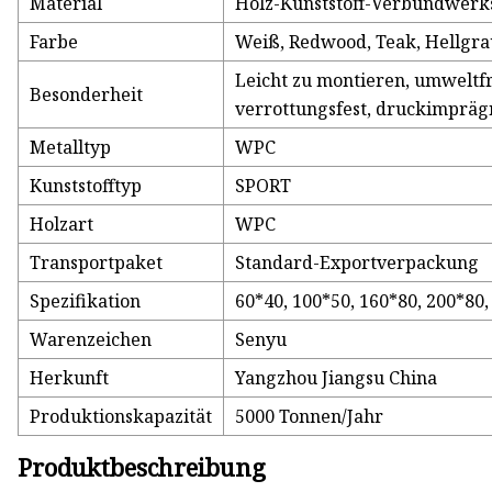
Material
Holz-Kunststoff-Verbundwerks
Farbe
Weiß, Redwood, Teak, Hellgra
Leicht zu montieren, umweltfr
Besonderheit
verrottungsfest, druckimpräg
Metalltyp
WPC
Kunststofftyp
SPORT
Holzart
WPC
Transportpaket
Standard-Exportverpackung
Spezifikation
60*40, 100*50, 160*80, 200*8
Warenzeichen
Senyu
Herkunft
Yangzhou Jiangsu China
Produktionskapazität
5000 Tonnen/Jahr
Produktbeschreibung