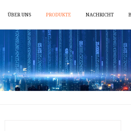
ÜBER UNS
PRODUKTE
NACHRICHT
Innen WPC
WPC-Wandpaneel
WPC-Deckenrohr
WPC-Rohr
UV-Wandtafel
PE WPC für den Außenbereich
PE-WPC-Bodenbelag für den
Außenbereich
PE-WPC-Wandpaneel für den
Außenbereich