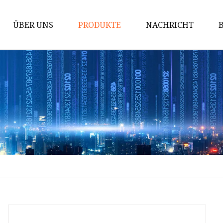
ÜBER UNS
PRODUKTE
NACHRICHT
Innen WPC
WPC-Wandpaneel
WPC-Deckenrohr
WPC-Rohr
UV-Wandtafel
PE WPC für den Außenbereich
PE-WPC-Bodenbelag für den
Außenbereich
PE-WPC-Wandpaneel für den
Außenbereich