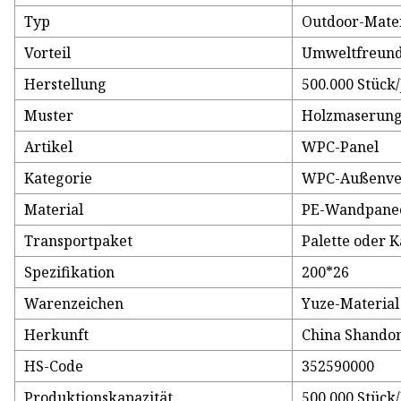
Typ
Outdoor-Mater
Vorteil
Umweltfreundl
Herstellung
500.000 Stück
Muster
Holzmaserun
Artikel
WPC-Panel
Kategorie
WPC-Außenve
Material
PE-Wandpane
Transportpaket
Palette oder 
Spezifikation
200*26
Warenzeichen
Yuze-Material
Herkunft
China Shando
HS-Code
352590000
Produktionskapazität
500.000 Stück