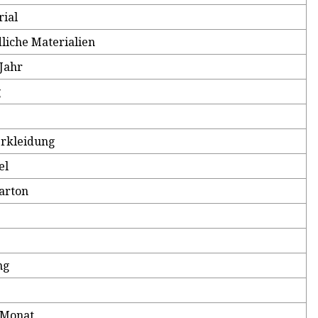
ial
iche Materialien
/Jahr
g
rkleidung
el
Karton
ng
/Monat