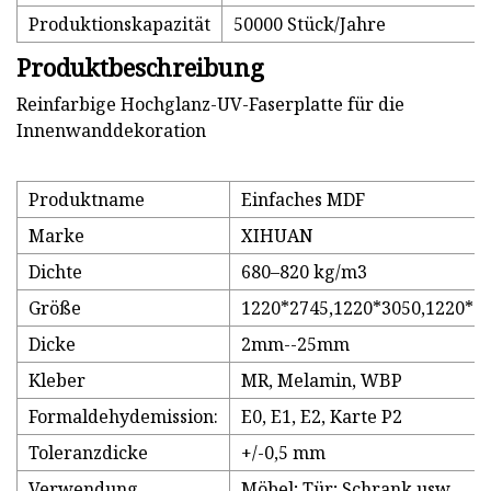
Produktionskapazität
50000 Stück/Jahre
Produktbeschreibung
Reinfarbige Hochglanz-UV-Faserplatte für die
Innenwanddekoration
Produktname
Einfaches MDF
Marke
XIHUAN
Dichte
680–820 kg/m3
Größe
1220*2745,1220*3050,1220*3
Dicke
2mm--25mm
Kleber
MR, Melamin, WBP
Formaldehydemission:
E0, E1, E2, Karte P2
Toleranzdicke
+/-0,5 mm
Verwendung
Möbel; Tür; Schrank usw