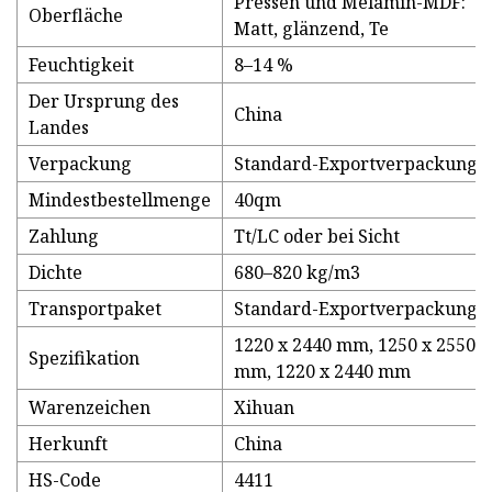
Pressen und Melamin-MDF:
Oberfläche
Matt, glänzend, Te
Feuchtigkeit
8–14 %
Der Ursprung des
China
Landes
Verpackung
Standard-Exportverpackung
Mindestbestellmenge
40qm
Zahlung
Tt/LC oder bei Sicht
Dichte
680–820 kg/m3
Transportpaket
Standard-Exportverpackung
1220 x 2440 mm, 1250 x 2550
Spezifikation
mm, 1220 x 2440 mm
Warenzeichen
Xihuan
Herkunft
China
HS-Code
4411