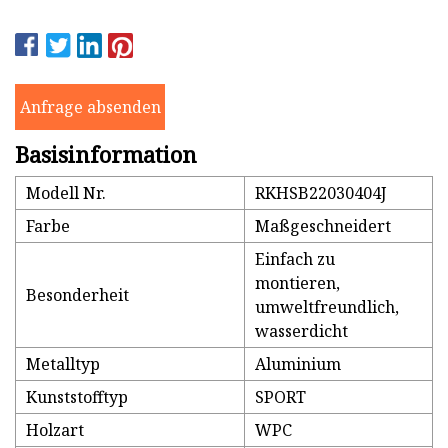
Anfrage absenden
Basisinformation
Modell Nr.
RKHSB22030404J
Farbe
Maßgeschneidert
Einfach zu
montieren,
Besonderheit
umweltfreundlich,
wasserdicht
Metalltyp
Aluminium
Kunststofftyp
SPORT
Holzart
WPC