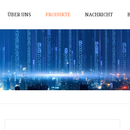
ÜBER UNS
PRODUKTE
NACHRICHT
Innen WPC
WPC-Wandpaneel
WPC-Deckenrohr
WPC-Rohr
UV-Wandtafel
PE WPC für den Außenbereich
PE-WPC-Bodenbelag für den
Außenbereich
PE-WPC-Wandpaneel für den
Außenbereich