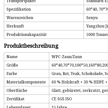
Transportpaket
Standard-E
Spezifikation
60*40, 70*7
Warenzeichen
Senyu
Herkunft
Yangzhou J
Produktionskapazität
5000 Tonne
Produktbeschreibung
Name
WPC-Zaun/Zaun
Größe
60*40,70*70,100*50,160*80,20
Farbe
Grau, Rot, Teak, Schokolade, 
Materialkomponente
60 % Holzkraft + 30 % HDPE +
Oberfläche
Glatt, gebürstet, zerkratzt, ge
Zertifikat
CE SGS ISO
Lebensdauer
15 Jahre