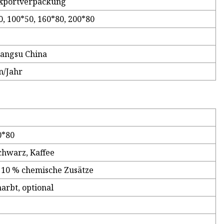
xportverpackung
0, 100*50, 160*80, 200*80
iangsu China
n/Jahr
0*80
Schwarz, Kaffee
 10 % chemische Zusätze
narbt, optional