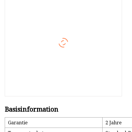
PE-WPC-Rohr für den
Außenbereich
PE-WPC-Zaun für den
Außenbereich
Basisinformation
Garantie
2 Jahre