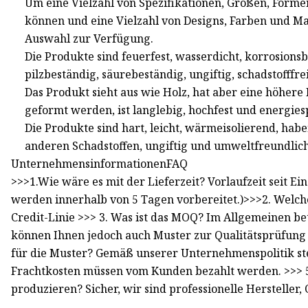
Um eine Vielzahl von Spezifikationen, Größen, Form
können und eine Vielzahl von Designs, Farben und M
Auswahl zur Verfügung.
Die Produkte sind feuerfest, wasserdicht, korrosionsb
pilzbeständig, säurebeständig, ungiftig, schadstofff
Das Produkt sieht aus wie Holz, hat aber eine höhere
geformt werden, ist langlebig, hochfest und energie
Die Produkte sind hart, leicht, wärmeisolierend, hab
anderen Schadstoffen, ungiftig und umweltfreundlich
UnternehmensinformationenFAQ
>>>1.Wie wäre es mit der Lieferzeit? Vorlaufzeit seit E
werden innerhalb von 5 Tagen vorbereitet.)>>>2. Welche
Credit-Linie >>> 3. Was ist das MOQ? Im Allgemeinen be
können Ihnen jedoch auch Muster zur Qualitätsprüfung 
für die Muster? Gemäß unserer Unternehmenspolitik ste
Frachtkosten müssen vom Kunden bezahlt werden. >>> 
produzieren? Sicher, wir sind professionelle Herstell